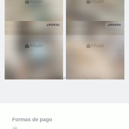
Añadir
Añadir
¡OFERTA!
¡OFERTA!
biblioteca giratoria
Arco pickler
UYU 5,440.00
UYU 5,800.00
UYU 6,120.00
UYU 7,200.00
Añadir
Añadir
Has visto todos los productos disponibles
Formas de pago