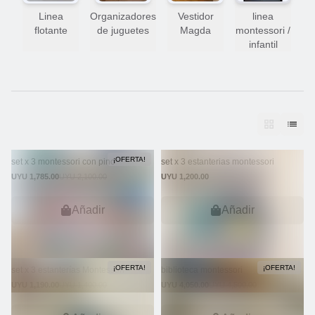
Linea
Organizadores
Vestidor
linea
flotante
de juguetes
Magda
montessori /
infantil
¡OFERTA!
set x 3 montessori con pino
set x 3 estanterias montessori
UYU 1,785.00
UYU 2,100.00
UYU 1,200.00
Añadir
Añadir
¡OFERTA!
¡OFERTA!
set x 3 estanterías Montessori
biblioteca montessori
UYU 1,190.00
UYU 1,400.00
UYU 4,050.00
UYU 4,500.00